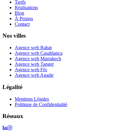
Tarifs
Réalisations
Blog
À Propos
Contact
Nos villes
Agence web Rabat
Agence web Casablanca
Agence web Marrakech
Agence web Tanger
Agence web Fès
Agence web Agadir
Légalité
Mentions Légales
Politique de Confidentialité
Réseaux